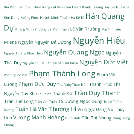
Bùi Đức Tiến
Châu Thùy Trang
Cát Văn Khôi
David Thanh
Dương Duy Bách
Hoàng
Hán Quang
Kim Dung
Hoàng Phúc
Huỳnh Minh Thuận
Hà Kế Tú
Dự
Lê Văn Trường
Khổng Minh Phương
Lê Minh Tuấn
Mai Tình yêu
Nguyễn Hiếu
Milena Nguyễn
Nguyễn Bá Dương
Nguyễn Quang Ngọc
Nguyễn
Nguyễn Hoàng Khắc Hiếu
Nguyễn Đức Việt
Thái Duy
Nguyễn Thị Hà Bắc
Nguyễn Tất Kiểm
Phạm Thành Long
Phạm Văn
Phan Quốc Việt
Phạm Đức Duy
Lương
Thanh Trúc
Ths.
Th.s Ruby Thảo Trần
Trần Duy Thanh
Nguyễn Duy Kha
Thành Đô
Thu Xinh
Trần Thế Long
TS.Dương Ngọc Dũng
Trần Văn Tuấn
Ts. Lê Thẩm
Tuấn Hà
Văn Thượng Hỉ
Vũ Ngọc Đăng
Vũ Thùy
Dương
Vương Mạnh Hoàng
Linh
Đậu Thị Nhung
Đình Tỉnh
Đặng Trọng
Khang