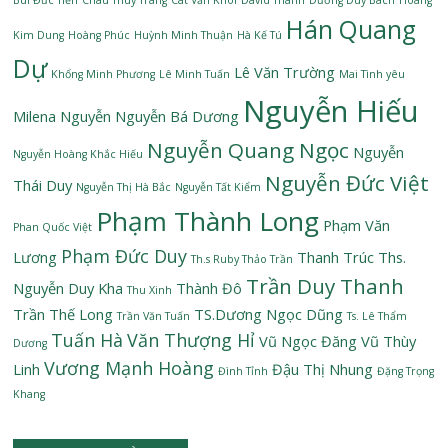
Hán Quang
Kim Dung
Hoàng Phúc
Huỳnh Minh Thuận
Hà Kế Tú
Dự
Lê Văn Trường
Khổng Minh Phương
Lê Minh Tuấn
Mai Tình yêu
Nguyễn Hiếu
Milena Nguyễn
Nguyễn Bá Dương
Nguyễn Quang Ngọc
Nguyễn
Nguyễn Hoàng Khắc Hiếu
Nguyễn Đức Việt
Thái Duy
Nguyễn Thị Hà Bắc
Nguyễn Tất Kiểm
Phạm Thành Long
Phạm Văn
Phan Quốc Việt
Phạm Đức Duy
Lương
Thanh Trúc
Ths.
Th.s Ruby Thảo Trần
Trần Duy Thanh
Nguyễn Duy Kha
Thành Đô
Thu Xinh
Trần Thế Long
TS.Dương Ngọc Dũng
Trần Văn Tuấn
Ts. Lê Thẩm
Tuấn Hà
Văn Thượng Hỉ
Vũ Ngọc Đăng
Vũ Thùy
Dương
Vương Mạnh Hoàng
Linh
Đậu Thị Nhung
Đình Tỉnh
Đặng Trọng
Khang