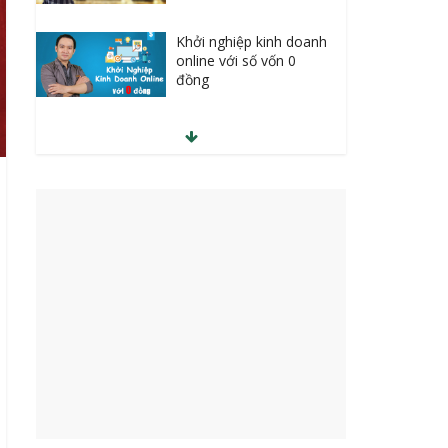
Khởi nghiệp kinh doanh
online với số vốn 0
đồng
Kinh doanh đột phá
10 Ngày Giảm cân ngay
tại nhà bằng Yoga
Học SEO lên Top cùng
chuyên gia