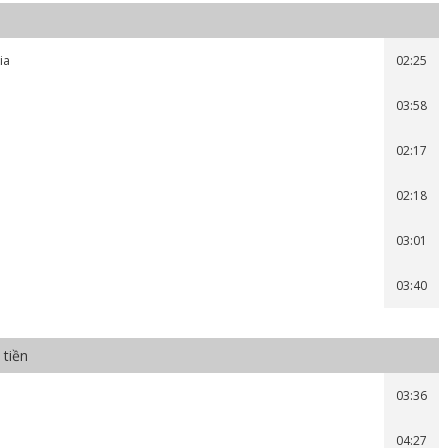
ia
02:25
03:58
02:17
02:18
03:01
03:40
 tiền
03:36
04:27