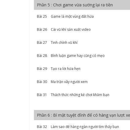
Phần 5 : Chơi game vừa sướng lại ra tiền
Bài 25
Game là một vùng đất hứa
Bài 26
Cài vũ khí sản xuất video
Bài 27
Tinh chỉnh vũ khí
Bài 28
Bình luận game hay cũng có mẹo
Bài 29
Tạo ra lời hứa hẹn
Bài 30
Ma trận vây người xem
Bài 31
Thách thức những kẻ chơi khăm bạn
Phần 6 : Bí mật tuyệt đỉnh để có hàng vạn lượt 
Bài 32
Làm sao để hàng ngàn người tìm thấy bạn