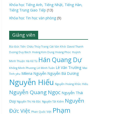
Khóa học Tiếng Anh, Tiếng Nhật, Tiếng Hàn,
Tiếng Trung Giao Tiếp
(13)
Khóa học Tin học văn phòng
(9)
Giảng viên
Bùi Đức Tiến
Châu Thùy Trang
Cát Văn Khôi
David Thanh
Dương Duy Bách
Hoàng Kim Dung
Hoàng Phúc
Huỳnh
Hán Quang Dự
Minh Thuận
Hà Kế Tú
Lê Văn Trường
Khổng Minh Phương
Lê Minh Tuấn
Mai
Milena Nguyễn
Nguyễn Bá Dương
Tình yêu
Nguyễn Hiếu
Nguyễn Hoàng Khắc Hiếu
Nguyễn Quang Ngọc
Nguyễn Thái
Nguyễn
Duy
Nguyễn Thị Hà Bắc
Nguyễn Tất Kiểm
Phạm
Đức Việt
Phan Quốc Việt