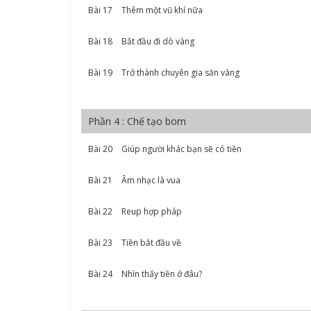
Bài 17
Thêm một vũ khí nữa
Bài 18
Bắt đầu đi dò vàng
Bài 19
Trở thành chuyên gia săn vàng
Phần 4 : Chế tạo bom
Bài 20
Giúp người khác bạn sẽ có tiền
Bài 21
Âm nhạc là vua
Bài 22
Reup hợp pháp
Bài 23
Tiền bắt đầu về
Bài 24
Nhìn thấy tiền ở đâu?