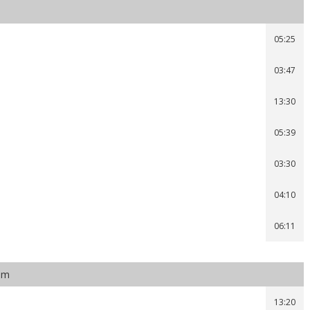
05:25
03:47
13:30
05:39
03:30
04:10
06:11
xem
13:20