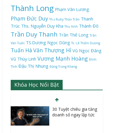
Thành Long
Phạm Văn Lương
Phạm Đức Duy
Thanh
Th.s Ruby Thảo Trần
Trúc
Ths. Nguyễn Duy Kha
Thành Đô
Thu Xinh
Trần Duy Thanh
Trần Thế Long
Trần
TS.Dương Ngọc Dũng
Văn Tuấn
Ts. Lê Thẩm Dương
Tuấn Hà
Văn Thượng Hỉ
Vũ Ngọc Đăng
Vương Mạnh Hoàng
Vũ Thùy Linh
Đình
Đậu Thị Nhung
Tỉnh
Đặng Trọng Khang
Khóa Học Nổi Bật
30 Tuyệt chiêu gia tăng
doanh số ngay lập tức