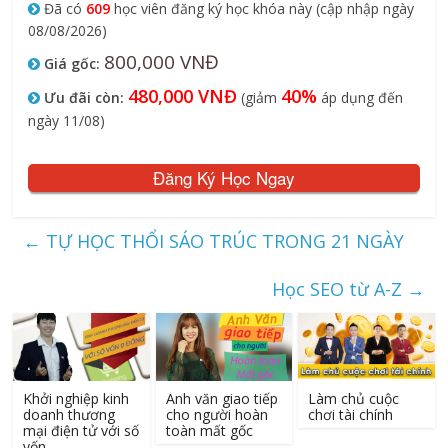
Đã có
609
học viên đăng ký học khóa này (cập nhập ngày
08/08/2026)
800,000 VNĐ
Giá gốc:
480,000 VNĐ
40%
Ưu đãi còn:
(giảm
áp dụng đến
ngày 11/08)
Đăng Ký Học Ngay
←
TỰ HỌC THỔI SÁO TRÚC TRONG 21 NGÀY
Học SEO từ A-Z
→
Khởi nghiệp kinh
Anh văn giao tiếp
Làm chủ cuộc
doanh thương
cho người hoàn
chơi tài chính
mại điện tử với số
toàn mất gốc
vốn…