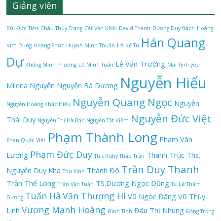
Giảng viên
Bùi Đức Tiến
Châu Thùy Trang
Cát Văn Khôi
David Thanh
Dương Duy Bách
Hoàng
Hán Quang
Kim Dung
Hoàng Phúc
Huỳnh Minh Thuận
Hà Kế Tú
Dự
Lê Văn Trường
Khổng Minh Phương
Lê Minh Tuấn
Mai Tình yêu
Nguyễn Hiếu
Milena Nguyễn
Nguyễn Bá Dương
Nguyễn Quang Ngọc
Nguyễn
Nguyễn Hoàng Khắc Hiếu
Nguyễn Đức Việt
Thái Duy
Nguyễn Thị Hà Bắc
Nguyễn Tất Kiểm
Phạm Thành Long
Phạm Văn
Phan Quốc Việt
Phạm Đức Duy
Lương
Thanh Trúc
Ths.
Th.s Ruby Thảo Trần
Trần Duy Thanh
Nguyễn Duy Kha
Thành Đô
Thu Xinh
Trần Thế Long
TS.Dương Ngọc Dũng
Trần Văn Tuấn
Ts. Lê Thẩm
Tuấn Hà
Văn Thượng Hỉ
Vũ Ngọc Đăng
Vũ Thùy
Dương
Vương Mạnh Hoàng
Linh
Đậu Thị Nhung
Đình Tỉnh
Đặng Trọng