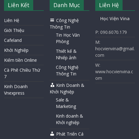
Liên Kết
Danh Mục
Liên Hệ
Học Viện Vina
Liên Hệ
Công Nghệ
Thông Tin
Giới Thiệu
P: 090.6070.179
Tin Học Văn
Cafeland
Phòng
M:
hocvienvina@gmail.
Khởi Nghiệp
Thiết kế &
com
Nhiếp ảnh
Kiếm tiền Online
W:
Công Nghệ
Cà Phê Chiều Thứ
www.hocvienvina.c
Thông Tin
7
om
Kinh Doanh &
Kinh Doanh
Khởi Nghiệp
Vnexpress
Sale &
Marketing
Kinh doanh &
Khởi nghiệp
Phát Triển Cá