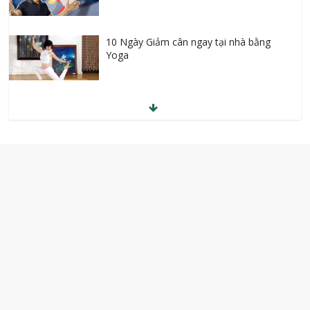
10 Ngày Giảm cân ngay tại nhà bằng
Yoga
Tự học Tiếng Anh cho người bắt đầu
Money Counts Live – Xây dựng hệ thống
kiếm tiền trên Internet
Công thức kiếm tiền tỷ từ thuê và cho
thuê bất động sản