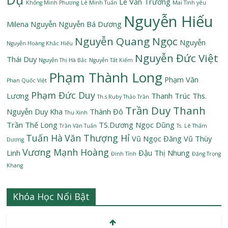
Lê Văn Trường
Khổng Minh Phương
Lê Minh Tuấn
Mai Tình yêu
Nguyễn Hiếu
Milena Nguyễn
Nguyễn Bá Dương
Nguyễn Quang Ngọc
Nguyễn
Nguyễn Hoàng Khắc Hiếu
Nguyễn Đức Việt
Thái Duy
Nguyễn Thị Hà Bắc
Nguyễn Tất Kiểm
Phạm Thành Long
Phạm Văn
Phan Quốc Việt
Phạm Đức Duy
Lương
Thanh Trúc
Ths.
Th.s Ruby Thảo Trần
Trần Duy Thanh
Nguyễn Duy Kha
Thành Đô
Thu Xinh
Trần Thế Long
TS.Dương Ngọc Dũng
Trần Văn Tuấn
Ts. Lê Thẩm
Tuấn Hà
Văn Thượng Hỉ
Vũ Ngọc Đăng
Vũ Thùy
Dương
Vương Mạnh Hoàng
Linh
Đậu Thị Nhung
Đình Tỉnh
Đặng Trọng
Khang
Khóa Học Nổi Bật