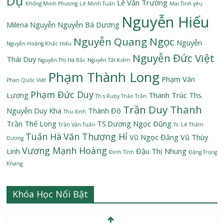
Dự
Lê Văn Trường
Khổng Minh Phương
Lê Minh Tuấn
Mai Tình yêu
Nguyễn Hiếu
Milena Nguyễn
Nguyễn Bá Dương
Nguyễn Quang Ngọc
Nguyễn
Nguyễn Hoàng Khắc Hiếu
Nguyễn Đức Việt
Thái Duy
Nguyễn Thị Hà Bắc
Nguyễn Tất Kiểm
Phạm Thành Long
Phạm Văn
Phan Quốc Việt
Phạm Đức Duy
Lương
Thanh Trúc
Ths.
Th.s Ruby Thảo Trần
Trần Duy Thanh
Nguyễn Duy Kha
Thành Đô
Thu Xinh
Trần Thế Long
TS.Dương Ngọc Dũng
Trần Văn Tuấn
Ts. Lê Thẩm
Tuấn Hà
Văn Thượng Hỉ
Vũ Ngọc Đăng
Vũ Thùy
Dương
Vương Mạnh Hoàng
Linh
Đậu Thị Nhung
Đình Tỉnh
Đặng Trọng
Khang
Khóa Học Nổi Bật