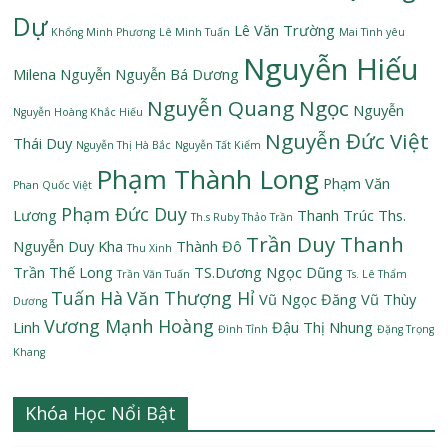
Dự
Lê Văn Trường
Khổng Minh Phương
Lê Minh Tuấn
Mai Tình yêu
Nguyễn Hiếu
Milena Nguyễn
Nguyễn Bá Dương
Nguyễn Quang Ngọc
Nguyễn
Nguyễn Hoàng Khắc Hiếu
Nguyễn Đức Việt
Thái Duy
Nguyễn Thị Hà Bắc
Nguyễn Tất Kiểm
Phạm Thành Long
Phạm Văn
Phan Quốc Việt
Phạm Đức Duy
Lương
Thanh Trúc
Ths.
Th.s Ruby Thảo Trần
Trần Duy Thanh
Nguyễn Duy Kha
Thành Đô
Thu Xinh
Trần Thế Long
TS.Dương Ngọc Dũng
Trần Văn Tuấn
Ts. Lê Thẩm
Tuấn Hà
Văn Thượng Hỉ
Vũ Ngọc Đăng
Vũ Thùy
Dương
Vương Mạnh Hoàng
Linh
Đậu Thị Nhung
Đình Tỉnh
Đặng Trọng
Khang
Khóa Học Nổi Bật