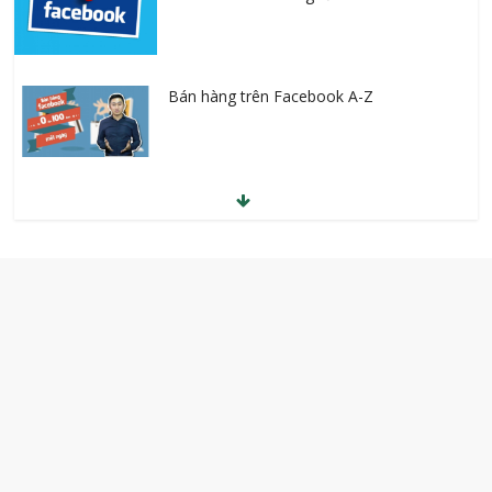
Bán hàng trên Facebook A-Z
Học SEO lên Top cùng chuyên gia
30 Tuyệt chiêu gia tăng doanh số ngay
lập tức
Kinh doanh mỹ phẩm online