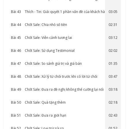
Bài 43
Thích - Tin: Giải quyết 1 phần vấn đề của khách hàng
03:05
Bài 44
Chốt Sale: Chia nhỏ số tiền
02:31
Bài 45
Chốt Sale: Viễn cảnh tương lai
03:12
Bài 46
Chốt Sale: Sử dụng Testimonial
02:02
Bài 47
Chốt Sale: So sánh giá trị và giá bán
01:35
Bài 48
Chốt Sale: Xử lý từ chối trước khi có lời từ chối
03:47
Bài 49
Chốt Sale: Đưa ra đề nghị không thể cưỡng lại nổi
03:18
Bài 50
Chốt Sale: Quà tặng thêm
02:18
Bài 51
Chốt Sale: Đưa ra giới hạn
02:43
Bài 52
Chốt Sale: Loại trừ rủi ro
01:52