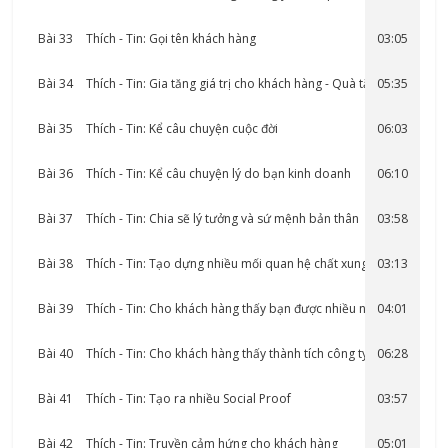
Bài 33
Thích - Tin: Gọi tên khách hàng
03:05
Bài 34
Thích - Tin: Gia tăng giá trị cho khách hàng - Quà tặng
05:35
Bài 35
Thích - Tin: Kể câu chuyện cuộc đời
06:03
Bài 36
Thích - Tin: Kể câu chuyện lý do bạn kinh doanh
06:10
Bài 37
Thích - Tin: Chia sẽ lý tưởng và sứ mệnh bản thân
03:58
Bài 38
Thích - Tin: Tạo dựng nhiều mối quan hệ chất xung quanh
03:13
bạn
Bài 39
Thích - Tin: Cho khách hàng thấy bạn được nhiều người yêu
04:01
mến và cảm …
Bài 40
Thích - Tin: Cho khách hàng thấy thành tích công ty bạn và
06:28
thành tích…
Bài 41
Thích - Tin: Tạo ra nhiều Social Proof
03:57
Bài 42
Thích - Tin: Truyền cảm hứng cho khách hàng
05:01