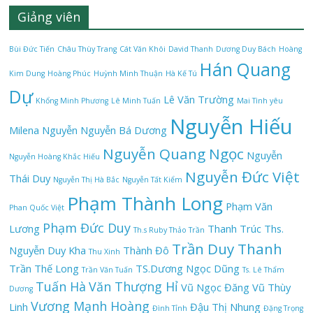
Giảng viên
Bùi Đức Tiến
Châu Thùy Trang
Cát Văn Khôi
David Thanh
Dương Duy Bách
Hoàng
Hán Quang
Kim Dung
Hoàng Phúc
Huỳnh Minh Thuận
Hà Kế Tú
Dự
Lê Văn Trường
Khổng Minh Phương
Lê Minh Tuấn
Mai Tình yêu
Nguyễn Hiếu
Milena Nguyễn
Nguyễn Bá Dương
Nguyễn Quang Ngọc
Nguyễn
Nguyễn Hoàng Khắc Hiếu
Nguyễn Đức Việt
Thái Duy
Nguyễn Thị Hà Bắc
Nguyễn Tất Kiểm
Phạm Thành Long
Phạm Văn
Phan Quốc Việt
Phạm Đức Duy
Lương
Thanh Trúc
Ths.
Th.s Ruby Thảo Trần
Trần Duy Thanh
Nguyễn Duy Kha
Thành Đô
Thu Xinh
Trần Thế Long
TS.Dương Ngọc Dũng
Trần Văn Tuấn
Ts. Lê Thẩm
Tuấn Hà
Văn Thượng Hỉ
Vũ Ngọc Đăng
Vũ Thùy
Dương
Vương Mạnh Hoàng
Linh
Đậu Thị Nhung
Đình Tỉnh
Đặng Trọng