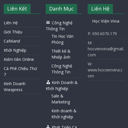
Liên Kết
Danh Mục
Liên Hệ
Học Viện Vina
Liên Hệ
Công Nghệ
Thông Tin
Giới Thiệu
P: 090.6070.179
Tin Học Văn
Cafeland
Phòng
M:
hocvienvina@gmail.
Khởi Nghiệp
Thiết kế &
com
Nhiếp ảnh
Kiếm tiền Online
W:
Công Nghệ
Cà Phê Chiều Thứ
www.hocvienvina.c
Thông Tin
7
om
Kinh Doanh &
Kinh Doanh
Khởi Nghiệp
Vnexpress
Sale &
Marketing
Kinh doanh &
Khởi nghiệp
Phát Triển Cá