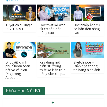
Tuyệt chiêu luyện
Học thiết kế web
Học nhiếp ảnh từ
REVIT ARCH
từ cơ bản đến
cơ bản đến nâng
nâng cao
cao
Bí quyết chinh
Xây dựng mô
Sketchnote –
phục hoàn toàn
hình 3D trong
Diễn họa thông
nét vẽ và hiệu
thiết kế kiến trúc
tin bằng hình ảnh
ứng trong
bằng Sketchup…
Adobe…
Khóa Học Nổi Bật