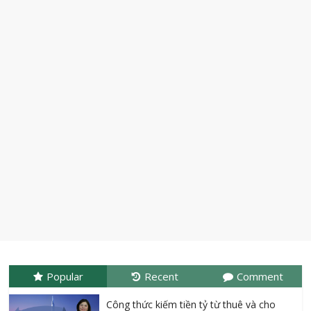
Kiếm tiền online với Amazon Kindle
Book $ 1000 mỗi tháng
Popular
Recent
Comment
Công thức kiếm tiền tỷ từ thuê và cho