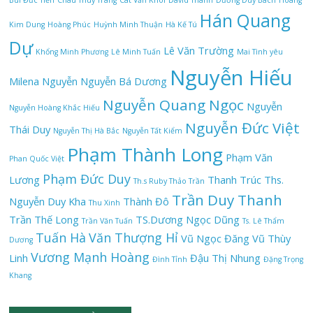
Bùi Đức Tiến
Châu Thùy Trang
Cát Văn Khôi
David Thanh
Dương Duy Bách
Hoàng
Hán Quang
Kim Dung
Hoàng Phúc
Huỳnh Minh Thuận
Hà Kế Tú
Dự
Lê Văn Trường
Khổng Minh Phương
Lê Minh Tuấn
Mai Tình yêu
Nguyễn Hiếu
Milena Nguyễn
Nguyễn Bá Dương
Nguyễn Quang Ngọc
Nguyễn
Nguyễn Hoàng Khắc Hiếu
Nguyễn Đức Việt
Thái Duy
Nguyễn Thị Hà Bắc
Nguyễn Tất Kiểm
Phạm Thành Long
Phạm Văn
Phan Quốc Việt
Phạm Đức Duy
Lương
Thanh Trúc
Ths.
Th.s Ruby Thảo Trần
Trần Duy Thanh
Nguyễn Duy Kha
Thành Đô
Thu Xinh
Trần Thế Long
TS.Dương Ngọc Dũng
Trần Văn Tuấn
Ts. Lê Thẩm
Tuấn Hà
Văn Thượng Hỉ
Vũ Ngọc Đăng
Vũ Thùy
Dương
Vương Mạnh Hoàng
Linh
Đậu Thị Nhung
Đình Tỉnh
Đặng Trọng
Khang