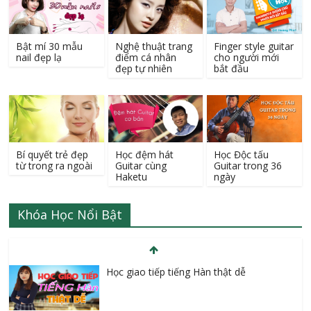
Bật mí 30 mẫu
Nghệ thuật trang
Finger style guitar
nail đẹp lạ
điểm cá nhân
cho người mới
đẹp tự nhiên
bắt đầu
Bí quyết trẻ đẹp
Học đệm hát
Học Độc tấu
từ trong ra ngoài
Guitar cùng
Guitar trong 36
Haketu
ngày
Khóa Học Nổi Bật
Money Counts Live – Xây dựng hệ thống
kiếm tiền trên Internet