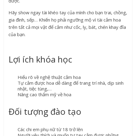
được.
Hãy show ngay tài khéo tay của mình cho bạn trai, chồng,
gia đình, sếp… Khiến họ phải ngưỡng mộ vì tài cắm hoa
trên tất cả mọi vật để cắm như cốc, ly, bát, chén khay đĩa
của bạn.
Lợi ích khóa học
Hiểu rõ về nghệ thuật cắm hoa
Tự cắm được hoa dễ dàng để trang trí nhà, dịp sinh
nhật, tiệc tùng,…
Nâng cao thẩm mỹ về hoa
Đối tượng đào tạo
Các chi em phụ nữ từ 18 trở lên
Người yêu thích và muốn tự tay cắm được những