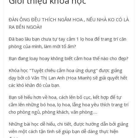
Giới thiệu khóa học
ĐÀN ÔNG ĐỀU THÍCH NGẮM HOA , NẾU NHÀ KO CÓ LÀ
RA BÊN NGOÀI!
Đã bao lâu bạn chưa tự tay cắm 1 lọ hoa để trang trí căn
phòng của mình, làm mới tổ ấm?
Bạn đang loay hoay không biết cắm hoa thế nào cho đẹp?
Khóa học "Tuyệt chiêu cắm hoa ứng dụng" được giảng
dạy bởi cô Văn Thị Lan Anh (Hoa Mianh) sẽ giải quyết hết
các khó khăn đó của bạn.
Bạn sẽ hiểu hơn về hoa, cách lên bố cục, kết hợp để tự
cắm lên những bó hoa, lọ hoa, lẵng hoa yêu thích trang trí
cho phòng ngủ, phòng khách, văn phòng….
Những bài học dễ hiểu, chi tiết, được hướng dẫn bởi giảng
viên một cách tận tình sẽ giúp bạn dễ dàng thực hiện