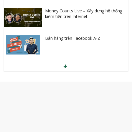
Bán hàng trên Facebook A-Z
Công thức kiếm tiền tỷ từ thuê và cho
thuê bất động sản
Facebook Marketing từ A – Z
Khởi nghiệp kinh doanh online với số vốn
0 đồng
Học giao tiếp tiếng Hàn thật dễ