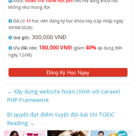
Được
hoàn trả 100% học phí
nếu nội dung khóa học
không như mong đợi
Đã có
11
học viên đăng ký học khóa này (cập nhập ngày
09/08/2026)
300,000 VNĐ
Giá gốc:
180,000 VNĐ
40%
Ưu đãi còn:
(giảm
áp dụng đến
ngày 12/08)
Đăng Ký Học Ngay
←
Xây dựng website hoàn chỉnh với Laravel
PHP Framework
Bí quyết đạt điểm tuyệt đối bài thi TOEIC
Reading
→