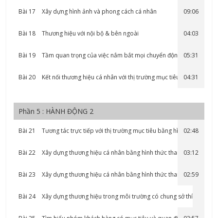
Bài 17
Xây dựng hình ảnh và phong cách cá nhân
09:06
Bài 18
Thương hiệu với nội bộ & bên ngoài
04:03
Bài 19
Tầm quan trọng của việc nắm bắt mọi chuyển động của
05:31
cuộc sống.
Bài 20
Kết nối thương hiệu cá nhân với thị trường mục tiêu
04:31
Phần 5 : HÀNH ĐỘNG 2
Bài 21
Tương tác trực tiếp với thị trường mục tiêu bằng hình thức
02:48
trực tiếp
Bài 22
Xây dựng thương hiệu cá nhân bằng hình thức tham gia
03:12
nhóm những người…
Bài 23
Xây dựng thương hiệu cá nhân bằng hình thức tham gia
02:59
nhóm những người…
Bài 24
Xây dựng thương hiệu trong môi trường có chung sở thích