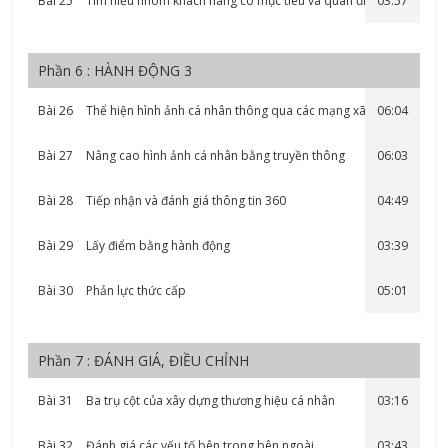
Bài 25
Tìm hiểu nhóm khách hàng có mục tiêu và quan điểm khác
03:57
Phần 6 : HÀNH ĐỘNG 3
Bài 26
Thể hiện hình ảnh cá nhân thông qua các mạng xã hội
06:04
Bài 27
Nâng cao hình ảnh cá nhân bằng truyền thông
06:03
Bài 28
Tiếp nhận và đánh giá thông tin 360
04:49
Bài 29
Lấy điểm bằng hành động
03:39
Bài 30
Phản lực thức cấp
05:01
Phần 7 : ĐÁNH GIÁ, ĐIỀU CHỈNH
Bài 31
Ba trụ cột của xây dựng thương hiệu cá nhân
03:16
Bài 32
Đánh giá các yếu tố bên trong,bên ngoài
03:43