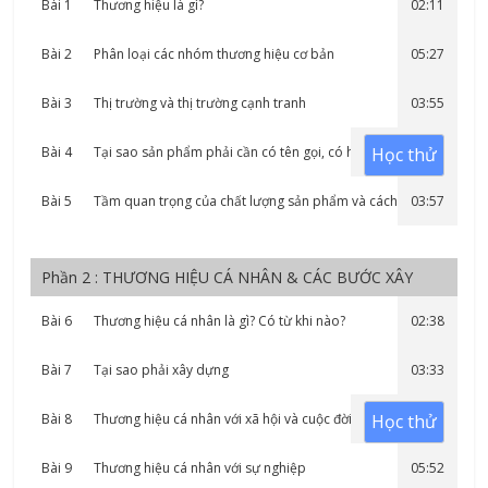
Bài 1
Thương hiệu là gì?
02:11
Bài 2
Phân loại các nhóm thương hiệu cơ bản
05:27
Bài 3
Thị trường và thị trường cạnh tranh
03:55
Bài 4
Tại sao sản phẩm phải cần có tên gọi, có hình ảnh
Học thử
02:14
Bài 5
Tầm quan trọng của chất lượng sản phẩm và cách tiếp cận
03:57
khách hàng
Phần 2 : THƯƠNG HIỆU CÁ NHÂN & CÁC BƯỚC XÂY
DỰNG THƯƠNG HIỆU CHO CHÍNH MÌNH
Bài 6
Thương hiệu cá nhân là gì? Có từ khi nào?
02:38
Bài 7
Tại sao phải xây dựng
03:33
Bài 8
Thương hiệu cá nhân với xã hội và cuộc đời
Học thử
02:29
Bài 9
Thương hiệu cá nhân với sự nghiệp
05:52