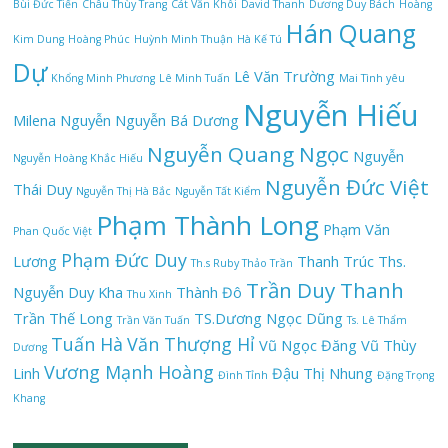
Bùi Đức Tiến
Châu Thùy Trang
Cát Văn Khôi
David Thanh
Dương Duy Bách
Hoàng
Hán Quang
Kim Dung
Hoàng Phúc
Huỳnh Minh Thuận
Hà Kế Tú
Dự
Lê Văn Trường
Khổng Minh Phương
Lê Minh Tuấn
Mai Tình yêu
Nguyễn Hiếu
Milena Nguyễn
Nguyễn Bá Dương
Nguyễn Quang Ngọc
Nguyễn
Nguyễn Hoàng Khắc Hiếu
Nguyễn Đức Việt
Thái Duy
Nguyễn Thị Hà Bắc
Nguyễn Tất Kiểm
Phạm Thành Long
Phạm Văn
Phan Quốc Việt
Phạm Đức Duy
Lương
Thanh Trúc
Ths.
Th.s Ruby Thảo Trần
Trần Duy Thanh
Nguyễn Duy Kha
Thành Đô
Thu Xinh
Trần Thế Long
TS.Dương Ngọc Dũng
Trần Văn Tuấn
Ts. Lê Thẩm
Tuấn Hà
Văn Thượng Hỉ
Vũ Ngọc Đăng
Vũ Thùy
Dương
Vương Mạnh Hoàng
Linh
Đậu Thị Nhung
Đình Tỉnh
Đặng Trọng
Khang