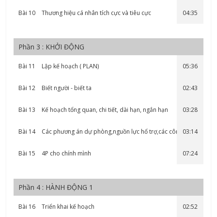
Bài 10
Thương hiệu cá nhân tích cực và tiêu cực
04:35
Phần 3 : KHỞI ĐỘNG
Bài 11
Lập kế hoạch ( PLAN)
05:36
Bài 12
Biết người - biết ta
02:43
Bài 13
Kế hoạch tổng quan, chi tiết, dài hạn, ngắn hạn
03:28
Bài 14
Các phương án dự phòng,nguồn lực hổ trợ,các công việc
03:14
liên quan khác
Bài 15
4P cho chính mình
07:24
Phần 4 : HÀNH ĐỘNG 1
Bài 16
Triển khai kế hoạch
02:52