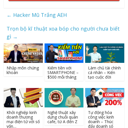
←
Hacker Mũ Trắng AEH
Trọn bộ kĩ thuật xoa bóp cho người chưa biết
gì
→
Nhập môn chứng
Kiếm tiền với
Làm chủ tài chính
khoán
SMARTPHONE –
cá nhân – Kiến
$500 mỗi tháng
tạo cuộc đời
Khởi nghiệp kinh
Nghệ thuật xây
Tự động hóa
doanh thương
dựng chuỗi quán
công việc kinh
mại điện tử với số
cafe, từ A đến Z
doanh – Thúc
vốn…
đẩy doanh số