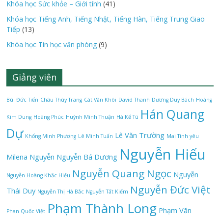
Khóa học Sức khỏe – Giới tính
(41)
Khóa học Tiếng Anh, Tiếng Nhật, Tiếng Hàn, Tiếng Trung Giao
Tiếp
(13)
Khóa học Tin học văn phòng
(9)
Giảng viên
Bùi Đức Tiến
Châu Thùy Trang
Cát Văn Khôi
David Thanh
Dương Duy Bách
Hoàng
Hán Quang
Kim Dung
Hoàng Phúc
Huỳnh Minh Thuận
Hà Kế Tú
Dự
Lê Văn Trường
Khổng Minh Phương
Lê Minh Tuấn
Mai Tình yêu
Nguyễn Hiếu
Milena Nguyễn
Nguyễn Bá Dương
Nguyễn Quang Ngọc
Nguyễn
Nguyễn Hoàng Khắc Hiếu
Nguyễn Đức Việt
Thái Duy
Nguyễn Thị Hà Bắc
Nguyễn Tất Kiểm
Phạm Thành Long
Phạm Văn
Phan Quốc Việt