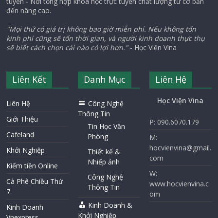
tuyến - Nơi tổng hợp khóa học trực tuyến chất lượng từ cơ bản
đến nâng cao.
"Mọi thứ có giá trị không bao giờ miễn phí. Nếu không tốn
kinh phí cũng sẽ tốn thời gian, và người kinh doanh thực thụ
sẽ biết cách chọn cái nào có lợi hơn."
- Học Viện Vina
Liên Kết
Danh Mục
Liên Hệ
Học Viện Vina
Liên Hệ
Công Nghệ
Thông Tin
Giới Thiệu
P: 090.6070.179
Tin Học Văn
Cafeland
Phòng
M:
hocvienvina@gmail.
Khởi Nghiệp
Thiết kế &
com
Nhiếp ảnh
Kiếm tiền Online
W:
Công Nghệ
Cà Phê Chiều Thứ
www.hocvienvina.c
Thông Tin
7
om
Kinh Doanh &
Kinh Doanh
Khởi Nghiệp
Vnexpress