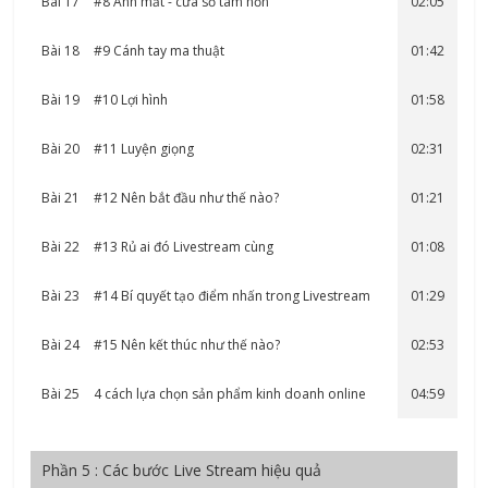
Bài 17
#8 Ánh mắt - cửa sổ tâm hồn
02:05
Bài 18
#9 Cánh tay ma thuật
01:42
Bài 19
#10 Lợi hình
01:58
Bài 20
#11 Luyện giọng
02:31
Bài 21
#12 Nên bắt đầu như thế nào?
01:21
Bài 22
#13 Rủ ai đó Livestream cùng
01:08
Bài 23
#14 Bí quyết tạo điểm nhấn trong Livestream
01:29
Bài 24
#15 Nên kết thúc như thế nào?
02:53
Bài 25
4 cách lựa chọn sản phẩm kinh doanh online
04:59
Phần 5 : Các bước Live Stream hiệu quả