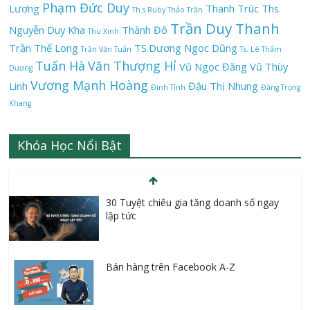
Phạm Đức Duy
Lương
Thanh Trúc
Ths.
Th.s Ruby Thảo Trần
Trần Duy Thanh
Nguyễn Duy Kha
Thành Đô
Thu Xinh
Trần Thế Long
TS.Dương Ngọc Dũng
Trần Văn Tuấn
Ts. Lê Thẩm
Tuấn Hà
Văn Thượng Hỉ
Vũ Ngọc Đăng
Vũ Thùy
Dương
Vương Mạnh Hoàng
Linh
Đậu Thị Nhung
Đình Tỉnh
Đặng Trọng
Khang
Khóa Học Nổi Bật
30 Tuyệt chiêu gia tăng doanh số ngay
lập tức
Bán hàng trên Facebook A-Z