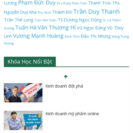
Phạm Đức Duy
Lương
Thanh Trúc
Ths.
Th.s Ruby Thảo Trần
Trần Duy Thanh
Nguyễn Duy Kha
Thành Đô
Thu Xinh
Trần Thế Long
TS.Dương Ngọc Dũng
Trần Văn Tuấn
Ts. Lê Thẩm
Tuấn Hà
Văn Thượng Hỉ
Vũ Ngọc Đăng
Vũ Thùy
Dương
Vương Mạnh Hoàng
Linh
Đậu Thị Nhung
Đình Tỉnh
Đặng Trọng
Khang
Khóa Học Nổi Bật
Kinh doanh đột phá
Kinh doanh mỹ phẩm online