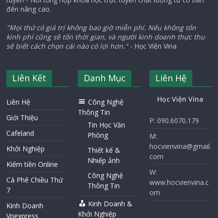
đến nâng cao.
"Mọi thứ có giá trị không bao giờ miễn phí. Nếu không tốn
kinh phí cũng sẽ tốn thời gian, và người kinh doanh thực thụ
sẽ biết cách chọn cái nào có lợi hơn."
- Học Viện Vina
Liên Kết
Danh Mục
Liên Hệ
Học Viện Vina
Liên Hệ
Công Nghệ
Thông Tin
Giới Thiệu
P: 090.6070.179
Tin Học Văn
Cafeland
Phòng
M:
hocvienvina@gmail.
Khởi Nghiệp
Thiết kế &
com
Nhiếp ảnh
Kiếm tiền Online
W:
Công Nghệ
Cà Phê Chiều Thứ
www.hocvienvina.c
Thông Tin
7
om
Kinh Doanh &
Kinh Doanh
Khởi Nghiệp
Vnexpress