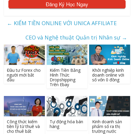
Đăng Ký Học Ngay
←
KIẾM TIỀN ONLINE VỚI UNICA AFFILIATE
CEO và Nghệ thuật Quản trị Nhân sự
→
Đầu tư Forex cho
Kiếm Tiền Bằng
Khởi nghiệp kinh
người mới bắt
Hình Thức
doanh online với
đầu
Dropshipping
số vốn 0 đồng
Trên Ebay
Công thức kiếm
Tự động hóa bán
Kinh doanh sản
tiền tỷ từ thuê và
hàng
phẩm số ra thị
cho thuê bất
trường nước