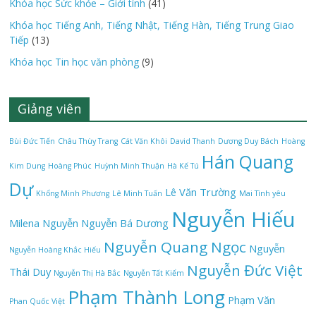
Khóa học Sức khỏe – Giới tính
(41)
Khóa học Tiếng Anh, Tiếng Nhật, Tiếng Hàn, Tiếng Trung Giao
Tiếp
(13)
Khóa học Tin học văn phòng
(9)
Giảng viên
Bùi Đức Tiến
Châu Thùy Trang
Cát Văn Khôi
David Thanh
Dương Duy Bách
Hoàng
Hán Quang
Kim Dung
Hoàng Phúc
Huỳnh Minh Thuận
Hà Kế Tú
Dự
Lê Văn Trường
Khổng Minh Phương
Lê Minh Tuấn
Mai Tình yêu
Nguyễn Hiếu
Milena Nguyễn
Nguyễn Bá Dương
Nguyễn Quang Ngọc
Nguyễn
Nguyễn Hoàng Khắc Hiếu
Nguyễn Đức Việt
Thái Duy
Nguyễn Thị Hà Bắc
Nguyễn Tất Kiểm
Phạm Thành Long
Phạm Văn
Phan Quốc Việt