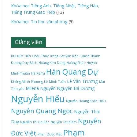
Khóa học Tiếng Anh, Tiếng Nhật, Tiếng Hàn,
Tiếng Trung Giao Tiếp
(13)
Khóa học Tin học văn phòng
(9)
Giảng viên
Bùi Đức Tiến
Châu Thùy Trang
Cát Văn Khôi
David Thanh
Dương Duy Bách
Hoàng Kim Dung
Hoàng Phúc
Huỳnh
Hán Quang Dự
Minh Thuận
Hà Kế Tú
Lê Văn Trường
Khổng Minh Phương
Lê Minh Tuấn
Mai
Milena Nguyễn
Nguyễn Bá Dương
Tình yêu
Nguyễn Hiếu
Nguyễn Hoàng Khắc Hiếu
Nguyễn Quang Ngọc
Nguyễn Thái
Nguyễn
Duy
Nguyễn Thị Hà Bắc
Nguyễn Tất Kiểm
Phạm
Đức Việt
Phan Quốc Việt