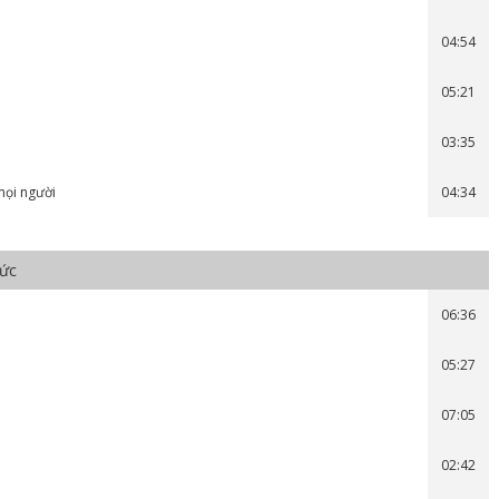
04:54
05:21
03:35
mọi người
04:34
hức
06:36
05:27
07:05
02:42