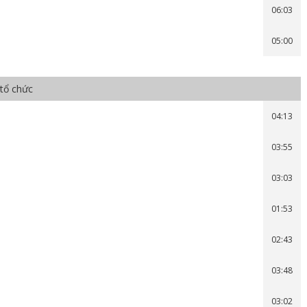
06:03
05:00
 tổ chức
04:13
03:55
03:03
01:53
02:43
03:48
03:02