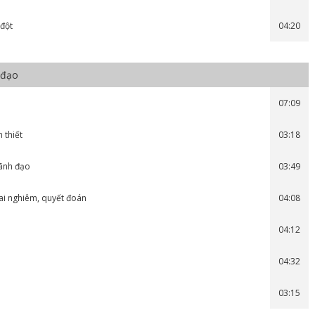
 đột
04:20
 đạo
07:09
 thiết
03:18
lãnh đạo
03:49
oai nghiêm, quyết đoán
04:08
04:12
04:32
03:15