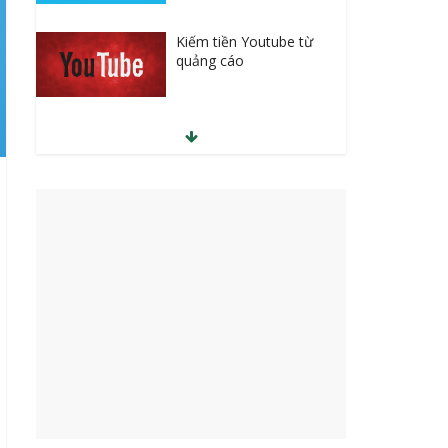
Kiếm tiền Youtube từ
quảng cáo
30 Tuyệt chiêu gia tăng
doanh số ngay lập tức
Học SEO lên Top cùng
chuyên gia
Kiếm tiền online với
Clickbank