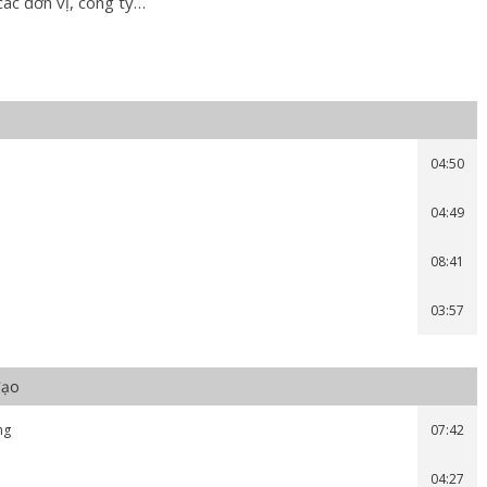
ác đơn vị, công ty…
04:50
04:49
08:41
03:57
đạo
ng
07:42
04:27