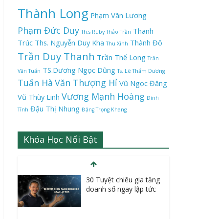
Thành Long
Phạm Văn Lương
Phạm Đức Duy
Thanh
Th.s Ruby Thảo Trần
Trúc
Ths. Nguyễn Duy Kha
Thành Đô
Thu Xinh
Trần Duy Thanh
Trần Thế Long
Trần
TS.Dương Ngọc Dũng
Văn Tuấn
Ts. Lê Thẩm Dương
Tuấn Hà
Văn Thượng Hỉ
Vũ Ngọc Đăng
Vương Mạnh Hoàng
Vũ Thùy Linh
Đình
Đậu Thị Nhung
Tỉnh
Đặng Trọng Khang
Khóa Học Nổi Bật
30 Tuyệt chiêu gia tăng
doanh số ngay lập tức