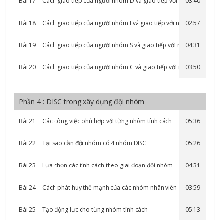
Bài 17
Cách giao tiếp của người nhóm D và giao tiếp với người
03:40
nhóm D như thế…
Bài 18
Cách giao tiếp của người nhóm I và giao tiếp với người
02:57
nhóm I như thế…
Bài 19
Cách giao tiếp của người nhóm S và giao tiếp với người
04:31
nhóm S như thế…
Bài 20
Cách giao tiếp của người nhóm C và giao tiếp với người
03:50
nhóm C như thế…
Phần 4 : DISC trong xây dựng đội nhóm
Bài 21
Các công việc phù hợp với từng nhóm tính cách
05:36
Bài 22
Tại sao cần đội nhóm có 4 nhóm DISC
05:26
Bài 23
Lựa chọn các tính cách theo giai đoạn đội nhóm
04:31
Bài 24
Cách phát huy thế mạnh của các nhóm nhân viên
03:59
Bài 25
Tạo động lực cho từng nhóm tính cách
05:13