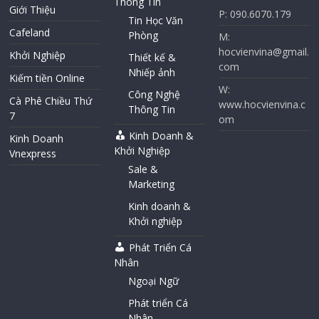
Thông Tin
Giới Thiệu
P: 090.6070.179
Tin Học Văn
Cafeland
Phòng
M:
hocvienvina@gmail.
Khởi Nghiệp
Thiết kế &
com
Nhiếp ảnh
Kiếm tiền Online
W:
Công Nghệ
Cà Phê Chiều Thứ
www.hocvienvina.c
Thông Tin
7
om
Kinh Doanh &
Kinh Doanh
Khởi Nghiệp
Vnexpress
Sale &
Marketing
Kinh doanh &
Khởi nghiệp
Phát Triển Cá
Nhân
Ngoại Ngữ
Phát triển Cá
Nhân