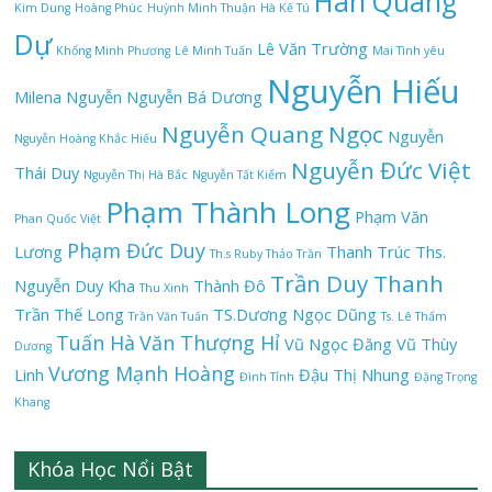
Hán Quang
Kim Dung
Hoàng Phúc
Huỳnh Minh Thuận
Hà Kế Tú
Dự
Lê Văn Trường
Khổng Minh Phương
Lê Minh Tuấn
Mai Tình yêu
Nguyễn Hiếu
Milena Nguyễn
Nguyễn Bá Dương
Nguyễn Quang Ngọc
Nguyễn
Nguyễn Hoàng Khắc Hiếu
Nguyễn Đức Việt
Thái Duy
Nguyễn Thị Hà Bắc
Nguyễn Tất Kiểm
Phạm Thành Long
Phạm Văn
Phan Quốc Việt
Phạm Đức Duy
Lương
Thanh Trúc
Ths.
Th.s Ruby Thảo Trần
Trần Duy Thanh
Nguyễn Duy Kha
Thành Đô
Thu Xinh
Trần Thế Long
TS.Dương Ngọc Dũng
Trần Văn Tuấn
Ts. Lê Thẩm
Tuấn Hà
Văn Thượng Hỉ
Vũ Ngọc Đăng
Vũ Thùy
Dương
Vương Mạnh Hoàng
Linh
Đậu Thị Nhung
Đình Tỉnh
Đặng Trọng
Khang
30 Tuyệt chiêu gia tăng doanh số ngay
Khóa Học Nổi Bật
lập tức