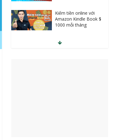
Facebook Marketing từ
A – Z
Học giao tiếp tiếng Hàn
thật dễ
Học SEO lên Top cùng
chuyên gia
30 Tuyệt chiêu gia tăng
doanh số ngay lập tức