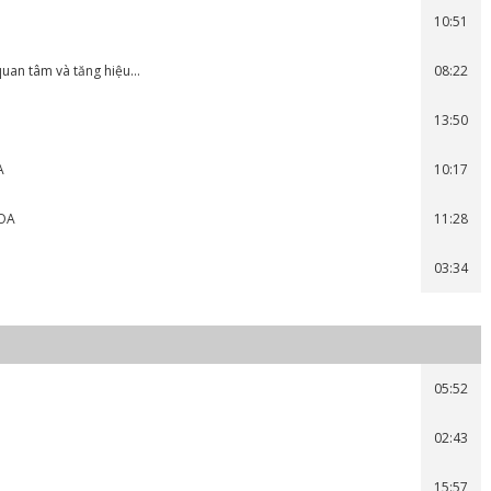
10:51
 quan tâm và tăng hiệu…
08:22
13:50
A
10:17
 OA
11:28
03:34
05:52
02:43
15:57