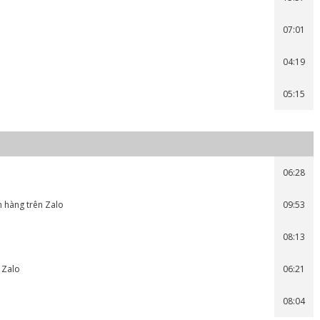
07:01
04:19
05:15
06:28
n hàng trên Zalo
09:53
08:13
 Zalo
06:21
08:04