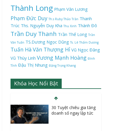
Thành Long
Phạm Văn Lương
Phạm Đức Duy
Thanh
Th.s Ruby Thảo Trần
Trúc
Ths. Nguyễn Duy Kha
Thành Đô
Thu Xinh
Trần Duy Thanh
Trần Thế Long
Trần
TS.Dương Ngọc Dũng
Văn Tuấn
Ts. Lê Thẩm Dương
Tuấn Hà
Văn Thượng Hỉ
Vũ Ngọc Đăng
Vương Mạnh Hoàng
Vũ Thùy Linh
Đình
Đậu Thị Nhung
Tỉnh
Đặng Trọng Khang
Khóa Học Nổi Bật
Bán hàng trên
Facebook A-Z