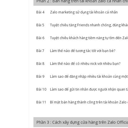
Phần 2 : Bán hàng trên tài khoản zalo cá nhân chi
Bài 4
Zalo marketing sử dụng tài khoản cá nhân
Bài 5
Tuyệt chiêu tăng Friends nhanh chóng, đúng khá
Bài 6
Tuyệt chiêu khách hàng tiềm năng tự tìm đến Za
Bài 7
Làm thế nào để tương tác tốt với bạn bè?
Bài 8
Làm thế nào để có nhiều nick với nhiều bạn?
Bài 9
Làm sao để đăng nhập nhiều tài khoản cùng một 
Bài 10
Làm sao để gửi tin nhắn được người nhận quan 
Bài 11
Bí mật bán hàng thành công trên tài khoản Zalo
Phần 3 : Cách xây dựng cửa hàng trên Zalo Offici