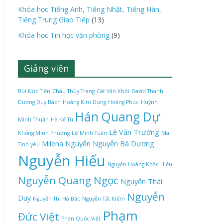
Khóa học Tiếng Anh, Tiếng Nhật, Tiếng Hàn,
Tiếng Trung Giao Tiếp
(13)
Khóa học Tin học văn phòng
(9)
Giảng viên
Bùi Đức Tiến
Châu Thùy Trang
Cát Văn Khôi
David Thanh
Dương Duy Bách
Hoàng Kim Dung
Hoàng Phúc
Huỳnh
Hán Quang Dự
Minh Thuận
Hà Kế Tú
Lê Văn Trường
Khổng Minh Phương
Lê Minh Tuấn
Mai
Milena Nguyễn
Nguyễn Bá Dương
Tình yêu
Nguyễn Hiếu
Nguyễn Hoàng Khắc Hiếu
Nguyễn Quang Ngọc
Nguyễn Thái
Nguyễn
Duy
Nguyễn Thị Hà Bắc
Nguyễn Tất Kiểm
Phạm
Đức Việt
Phan Quốc Việt