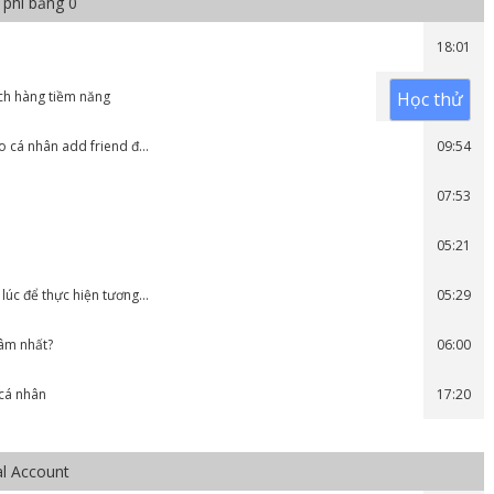
 phí bằng 0
18:01
ch hàng tiềm năng
Học thử
10:54
lo cá nhân add friend đ…
09:54
07:53
05:21
lúc để thực hiện tương…
05:29
tâm nhất?
06:00
 cá nhân
17:20
al Account