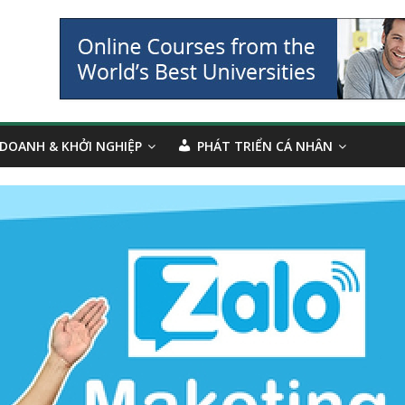
 DOANH & KHỞI NGHIỆP
PHÁT TRIỂN CÁ NHÂN