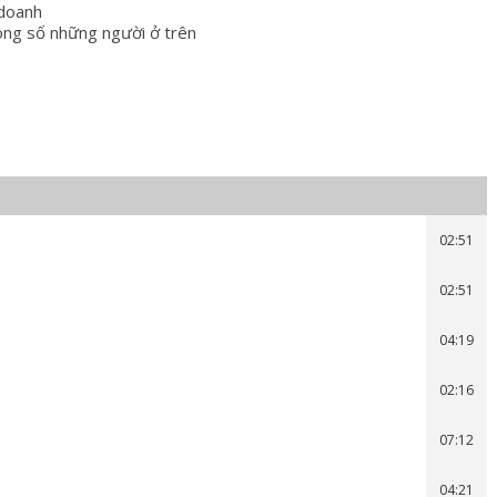
 doanh
ng số những người ở trên
02:51
02:51
04:19
02:16
07:12
04:21