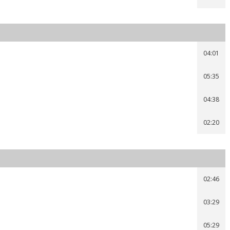
04:01
05:35
04:38
02:20
02:46
03:29
05:29