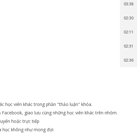
03:38
02:30
02:11
02:31
02:36
ác học viên khác trong phần "thảo luận" khóa.
m Facebook, giao lưu cùng những học viên khác trên nhóm.
tuyến hoặc trực tiếp
a học không như mong đợi