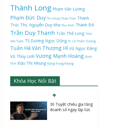
Thành Long
Phạm Văn Lương
Phạm Đức Duy
Thanh
Th.s Ruby Thảo Trần
Trúc
Ths. Nguyễn Duy Kha
Thành Đô
Thu Xinh
Trần Duy Thanh
Trần Thế Long
Trần
TS.Dương Ngọc Dũng
Văn Tuấn
Ts. Lê Thẩm Dương
Tuấn Hà
Văn Thượng Hỉ
Vũ Ngọc Đăng
Vương Mạnh Hoàng
Vũ Thùy Linh
Đình
Đậu Thị Nhung
Tỉnh
Đặng Trọng Khang
Khóa Học Nổi Bật
30 Tuyệt chiêu gia tăng
doanh số ngay lập tức