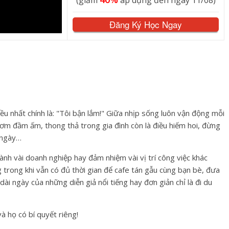
(giảm
áp dụng đến ngày 11/08)
Đăng Ký Học Ngay
u nhất chính là: "Tôi bận lắm!" Giữa nhịp sống luôn vận động mỗi
cơm đầm ấm, thong thả trong gia đình còn là điều hiếm hoi, đừng
i ngày…
ành vài doanh nghiệp hay đảm nhiệm vài vị trí công việc khác
 trong khi vẫn có đủ thời gian để cafe tán gẫu cùng bạn bè, đưa
ài ngày của những diễn giả nổi tiếng hay đơn giản chỉ là đi du
à họ có bí quyết riêng!