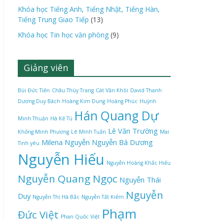
Khóa học Tiếng Anh, Tiếng Nhật, Tiếng Hàn,
Tiếng Trung Giao Tiếp
(13)
Khóa học Tin học văn phòng
(9)
Giảng viên
Bùi Đức Tiến
Châu Thùy Trang
Cát Văn Khôi
David Thanh
Dương Duy Bách
Hoàng Kim Dung
Hoàng Phúc
Huỳnh
Hán Quang Dự
Minh Thuận
Hà Kế Tú
Lê Văn Trường
Khổng Minh Phương
Lê Minh Tuấn
Mai
Milena Nguyễn
Nguyễn Bá Dương
Tình yêu
Nguyễn Hiếu
Nguyễn Hoàng Khắc Hiếu
Nguyễn Quang Ngọc
Nguyễn Thái
Nguyễn
Duy
Nguyễn Thị Hà Bắc
Nguyễn Tất Kiểm
Phạm
Đức Việt
Phan Quốc Việt