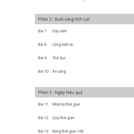
Phần 2 : Buổi sáng tích cực
Bài 7
Dậy sớm
Bài 8
Lòng biết ơn
Bài 9
Thể dục
Bài 10
Ăn sáng
Phần 3 : Ngày hiệu quả
Bài 11
Nhật ký thời gian
Bài 12
Quỹ thời gian
Bài 13
Bảng thời gian 168