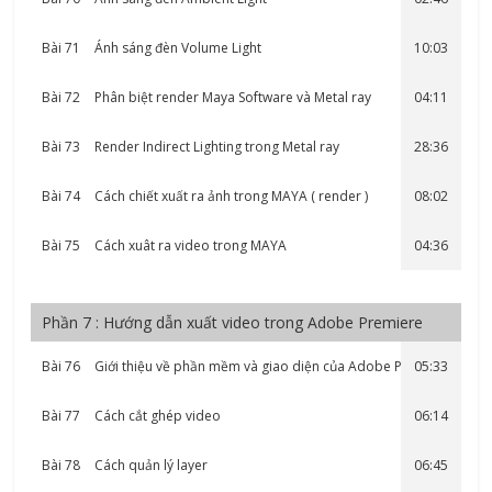
Bài 71
Ánh sáng đèn Volume Light
10:03
Bài 72
Phân biệt render Maya Software và Metal ray
04:11
Bài 73
Render Indirect Lighting trong Metal ray
28:36
Bài 74
Cách chiết xuất ra ảnh trong MAYA ( render )
08:02
Bài 75
Cách xuât ra video trong MAYA
04:36
Phần 7 : Hướng dẫn xuất video trong Adobe Premiere
Bài 76
Giới thiệu về phần mềm và giao diện của Adobe Premiere
05:33
Bài 77
Cách cắt ghép video
06:14
Bài 78
Cách quản lý layer
06:45