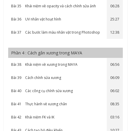
Bài 35
Khái niệm về opacity và cách chỉnh sửa ảnh
06:28
Bài 36
UV nhân vật hoạt hình
25:27
Bài 37
Các bước làm màu nhân vật trong Photoshop
12:38
Phần 4 : Cách gắn xương trong MAYA
Bài 38
Khái niệm về xương trong MAYA
06:56
Bài 39
Cách chỉnh sửa xương
06:09
Bài 40
Các công cụ chỉnh sửa xương
06:02
Bài 41
Thực hành vẽ xương chân
08:35
Bài 42
Khái niệm FK và IK
03:16
Bài 43
Cách tạo bộ điều khiển
10:27