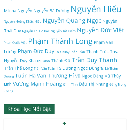
Nguyễn Hiếu
Milena Nguyễn
Nguyễn Bá Dương
Nguyễn Quang Ngọc
Nguyễn
Nguyễn Hoàng Khắc Hiếu
Nguyễn Đức Việt
Thái Duy
Nguyễn Thị Hà Bắc
Nguyễn Tất Kiểm
Phạm Thành Long
Phạm Văn
Phan Quốc Việt
Phạm Đức Duy
Lương
Thanh Trúc
Ths.
Th.s Ruby Thảo Trần
Trần Duy Thanh
Nguyễn Duy Kha
Thành Đô
Thu Xinh
Trần Thế Long
TS.Dương Ngọc Dũng
Trần Văn Tuấn
Ts. Lê Thẩm
Tuấn Hà
Văn Thượng Hỉ
Vũ Ngọc Đăng
Vũ Thùy
Dương
Vương Mạnh Hoàng
Linh
Đậu Thị Nhung
Đình Tỉnh
Đặng Trọng
Khang
Khóa Học Nổi Bật